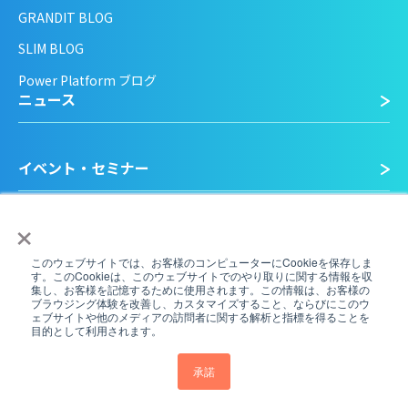
GRANDIT BLOG
SLIM BLOG
Power Platform ブログ
ニュース
イベント・セミナー
×
採用情報
このウェブサイトでは、お客様のコンピューターにCookieを保存しま
す。このCookieは、このウェブサイトでのやり取りに関する情報を収
集し、お客様を記憶するために使用されます。この情報は、お客様の
ブラウジング体験を改善し、カスタマイズすること、ならびにこのウ
個人情報保護方針
ェブサイトや他のメディアの訪問者に関する解析と指標を得ることを
目的として利用されます。
ソーシャルメディアガイドライン
商標について
承諾