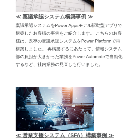
≪ 稟議承認システム構築事例 ≫
稟議承認システムをPower Appsモデル駆動型アプリで
構築したお客様の事例をご紹介します。 こちらのお客
様は、既存の稟議承認システムをPower Platformで再
構築しました。 再構築するにあたって、情報システム
部の負担が大きかった業務をPower Automateで自動化
するなど、社内業務の見直しも行いました。
≪ 営業支援システム（SFA）構築事例 ≫