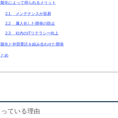
 内製化によって得られるメリット
2.1 メンテナンスが容易
2.2 属人化した開発の防止
2.3 社内のITリテラシー向上
 内製化と外部委託を組み合わせた開発
まとめ
まっている理由