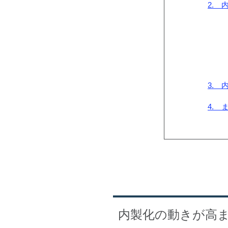
2.
3.
4. 
内製化の動きが高